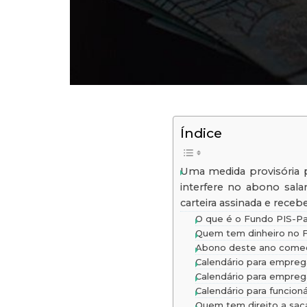
Índice
Uma medida provisória p
interfere no abono sal
carteira assinada e rece
O que é o Fundo PIS-P
Quem tem dinheiro no 
Abono deste ano começ
Calendário para empre
Calendário para empre
Calendário para funcioná
Quem tem direito a sac