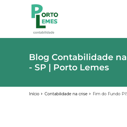
reply
FALE CONOSCO
phone
(11) 2015-4955
\
(11) 99748-1942
location_on
Rua Lutécia,682 Vila Carrão - São Paulo
03423-000
Blog Contabilidade na
- SP | Porto Lemes
email
Início
Contabilidade na crise
Fim do Fundo PIS
Deixe sua Mensagem