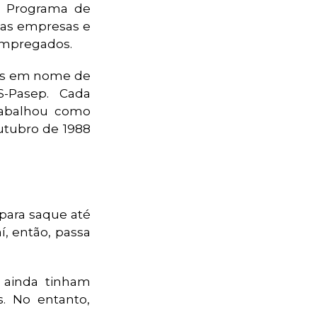
ra Programa de
 as empresas e
empregados.
itos em nome de
S-Pasep. Cada
rabalhou como
utubro de 1988
 para saque até
í, então, passa
 ainda tinham
s. No entanto,