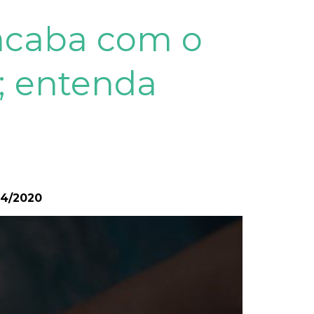
acaba com o
; entenda
04/2020