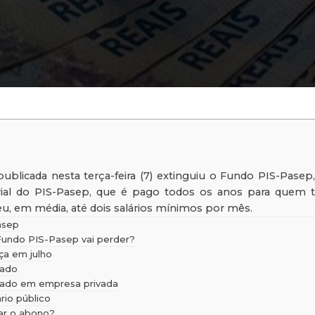
ublicada nesta terça-feira (7) extinguiu o Fundo PIS-Pasep
arial do PIS-Pasep, que é pago todos os anos para quem 
beu, em média, até dois salários mínimos por mês.
asep
Fundo PIS-Pasep vai perder?
a em julho
gado
gado em empresa privada
rio público
ar o abono?