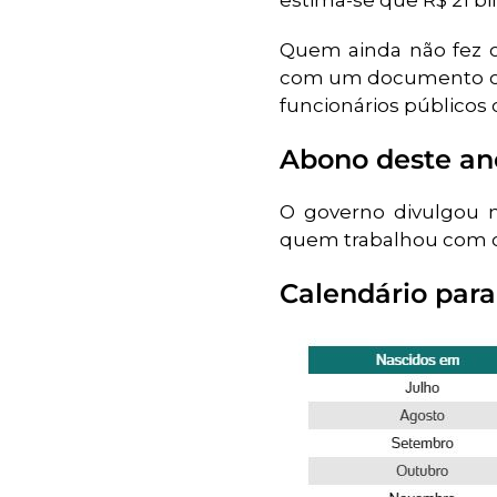
estima-se que R$ 21 bi
Quem ainda não fez o
com um documento ofic
funcionários públicos 
Abono deste an
O governo divulgou 
quem trabalhou com ca
Calendário par