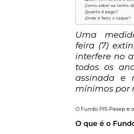
Como saber se tenho di
Quanto é pago?
Onde é feito o saque?
Uma medida 
feira (7) ex
interfere no 
todos os an
assinada e 
mínimos por 
O Fundo PIS-Pasep e o
O que é o Fund