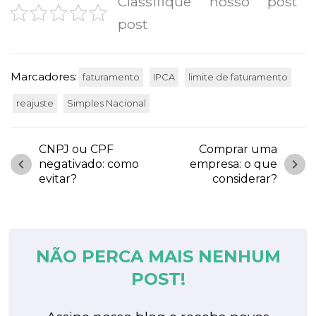
Classifique nosso post
post
Marcadores:
faturamento
IPCA
limite de faturamento
reajuste
Simples Nacional
CNPJ ou CPF
Comprar uma
chevron_left
chevron_right
negativado: como
empresa: o que
evitar?
considerar?
NÃO PERCA MAIS NENHUM
POST!