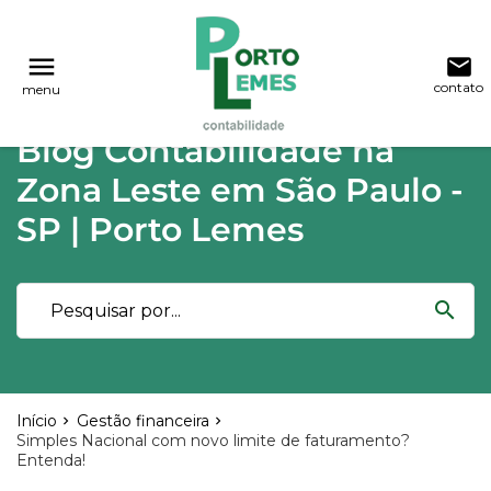
reply
reply
FALE CONOSCO
NAVEGAÇÃO
menu
email
contato
menu
phone
(11) 2015-4955
\
(11) 99748-1942
Voltar ao site
home
Blog Contabilidade na
Blog
location_on
Rua Lutécia,682 Vila Carrão - São Paulo
Zona Leste em São Paulo -
03423-000
Contabilidade
SP | Porto Lemes
Notícias
email
search
Deixe sua Mensagem
Início
Gestão financeira
Simples Nacional com novo limite de faturamento?
Entenda!