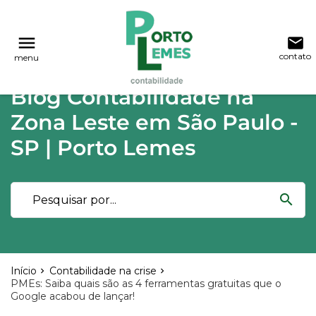
reply
reply
FALE CONOSCO
NAVEGAÇÃO
menu
email
contato
menu
phone
(11) 2015-4955
\
(11) 99748-1942
Voltar ao site
home
Blog Contabilidade na
Blog
location_on
Rua Lutécia,682 Vila Carrão - São Paulo
Zona Leste em São Paulo -
03423-000
Contabilidade
SP | Porto Lemes
Notícias
email
search
Deixe sua Mensagem
Início
Contabilidade na crise
PMEs: Saiba quais são as 4 ferramentas gratuitas que o
Google acabou de lançar!