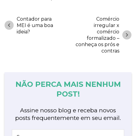
Contador para
Comércio
chevron_left
MEI é uma boa
irregular x
ideia?
comércio
chevron_right
formalizado –
conheça os prós e
contras
NÃO PERCA MAIS NENHUM
POST!
Assine nosso blog e receba novos
posts frequentemente em seu email.