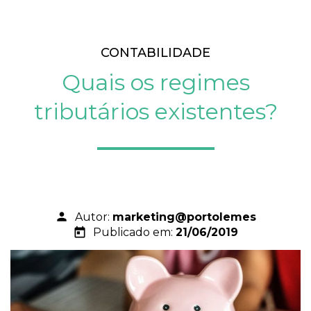
CONTABILIDADE
Quais os regimes
tributários existentes?
person
Autor:
marketing@portolemes
today
Publicado em:
21/06/2019