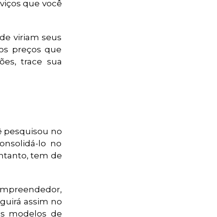
rviços que você
de viriam seus
 os preços que
ões, trace sua
ê pesquisou no
nsolidá-lo no
ntanto, tem de
empreendedor,
eguirá assim no
us modelos de