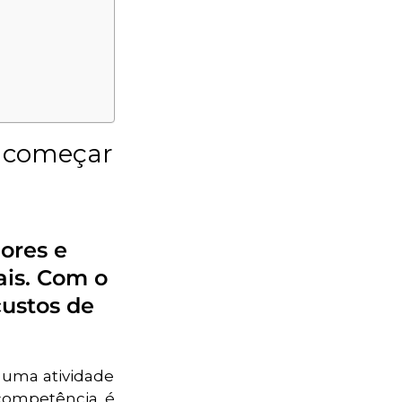
a começar
ores e
ais. Com o
custos de
uma atividade
 competência é