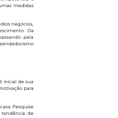
gumas medidas
dios negócios,
escimento. Da
passando pela
reendedorismo
inicial de sua
 motivação para
casa. Pesquise
 tendência de