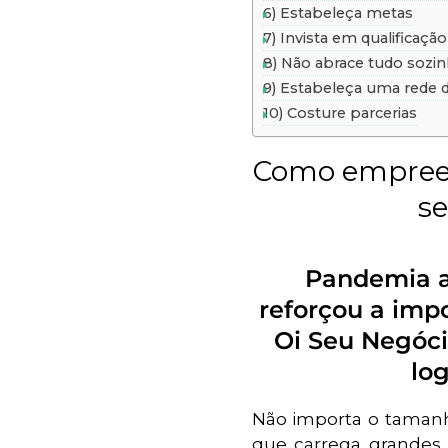
6) Estabeleça metas
7) Invista em qualificação
8) Não abrace tudo sozi
9) Estabeleça uma rede 
10) Costure parcerias
Como empreen
s
Pandemia a
reforçou a imp
Oi Seu Negóci
log
Não importa o taman
que carrega grandes 