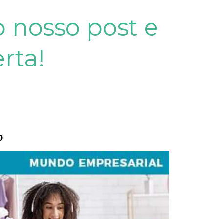
 nosso post e
rta!
0