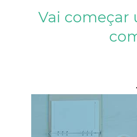
Vai começar 
com
p