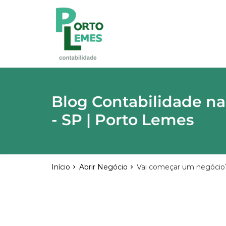
reply
FALE CONOSCO
phone
(11) 2015-4955
\
(11) 99748-1942
location_on
Rua Lutécia,682 Vila Carrão - São Paulo
03423-000
Blog Contabilidade na
- SP | Porto Lemes
email
Início
Abrir Negócio
Vai começar um negócio?
Deixe sua Mensagem