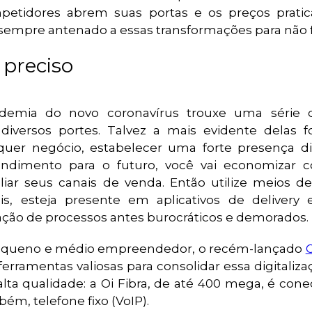
mpetidores abrem suas portas e os preços prat
empre antenado a essas transformações para não fic
é preciso
mia do novo coronavírus trouxe uma série d
iversos portes. Talvez a mais evidente delas f
lquer negócio, estabelecer uma forte presença di
ndimento para o futuro, você vai economizar 
pliar seus canais de venda. Então utilize meios 
s, esteja presente em aplicativos de delivery 
zação de processos antes burocráticos e demorados.
pequeno e médio empreendedor, o recém-lançado
erramentas valiosas para consolidar essa digitaliz
ta qualidade: a Oi Fibra, de até 400 mega, é cone
mbém, telefone fixo (VoIP).