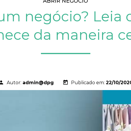
ABRIR NEGÓCIO
um negócio? Leia o
ece da maneira ce
erson
today
Autor:
admin@dpg
Publicado em:
22/10/202