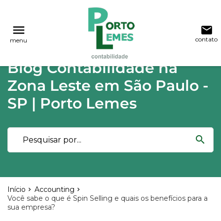
reply
reply
FALE CONOSCO
NAVEGAÇÃO
menu
email
contato
menu
phone
(11) 2015-4955
\
(11) 99748-1942
Voltar ao site
home
Blog Contabilidade na
Blog
location_on
Rua Lutécia,682 Vila Carrão - São Paulo
Zona Leste em São Paulo -
03423-000
Contabilidade
SP | Porto Lemes
Notícias
email
search
Deixe sua Mensagem
Início
Accounting
Você sabe o que é Spin Selling e quais os benefícios para a
sua empresa?