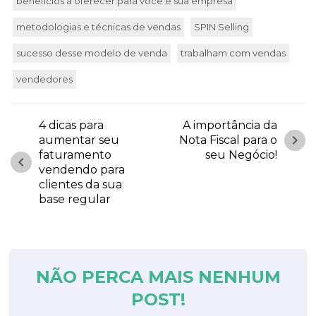
benefícios a oferecer para você e sua empresa
metodologias e técnicas de vendas
SPIN Selling
sucesso desse modelo de venda
trabalham com vendas
vendedores
4 dicas para
A importância da
chevron_right
aumentar seu
Nota Fiscal para o
faturamento
seu Negócio!
chevron_left
vendendo para
clientes da sua
base regular
NÃO PERCA MAIS NENHUM
POST!