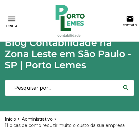
reply
reply
FALE CONOSCO
NAVEGAÇÃO
menu
email
contato
menu
phone
(11) 2015-4955
\
(11) 99748-1942
Voltar ao site
home
Blog Contabilidade na
Blog
location_on
Rua Lutécia,682 Vila Carrão - São Paulo
Zona Leste em São Paulo -
03423-000
Contabilidade
SP | Porto Lemes
Notícias
email
search
Deixe sua Mensagem
Início
Administrativo
11 dicas de como reduzir muito o custo da sua empresa