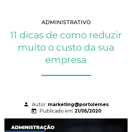
ADMINISTRATIVO
11 dicas de como reduzir
muito o custo da sua
empresa
person
Autor:
marketing@portolemes
today
Publicado em:
21/05/2020