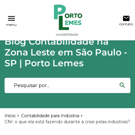
reply
reply
FALE CONOSCO
NAVEGAÇÃO
menu
email
contato
menu
phone
(11) 2015-4955
\
(11) 99748-1942
Voltar ao site
home
Blog Contabilidade na
Blog
location_on
Rua Lutécia,682 Vila Carrão - São Paulo
Zona Leste em São Paulo -
03423-000
Contabilidade
SP | Porto Lemes
Notícias
email
search
Deixe sua Mensagem
Início
Contabilidade para Indústria
CNI: o que ela está fazendo durante a crise pelas indústrias?