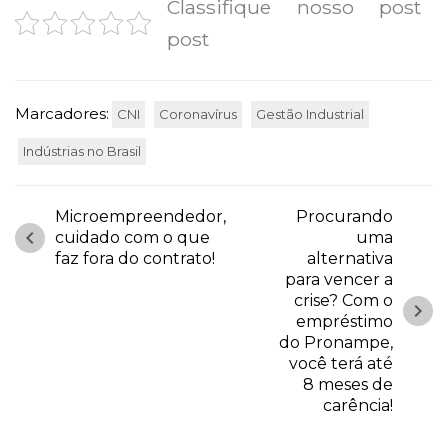
Classifique nosso post
post
Marcadores:
CNI
Coronavírus
Gestão Industrial
Indústrias no Brasil
Microempreendedor,
Procurando
chevron_left
cuidado com o que
uma
faz fora do contrato!
alternativa
para vencer a
crise? Com o
chevron_right
empréstimo
do Pronampe,
você terá até
8 meses de
carência!