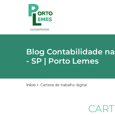
reply
FALE CONOSCO
phone
(11) 2015-4955
\
(11) 99748-1942
location_on
Rua Lutécia,682 Vila Carrão - São Paulo
03423-000
Blog Contabilidade na
- SP | Porto Lemes
email
Início
Carteira de trabalho digital
Deixe sua Mensagem
CART