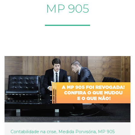
MP 905
Contabilidade na crise
,
Medida Porvisória
,
MP 905