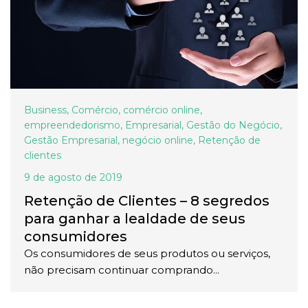
Business
,
Comércio
,
comércio online
,
empreendedorismo
,
Empresarial
,
Gestão do Negócio
,
Gestão Empresarial
,
negócio online
,
Retenção de
clientes
9 de agosto de 2019
Retenção de Clientes – 8 segredos
para ganhar a lealdade de seus
consumidores
Os consumidores de seus produtos ou serviços,
não precisam continuar comprando...