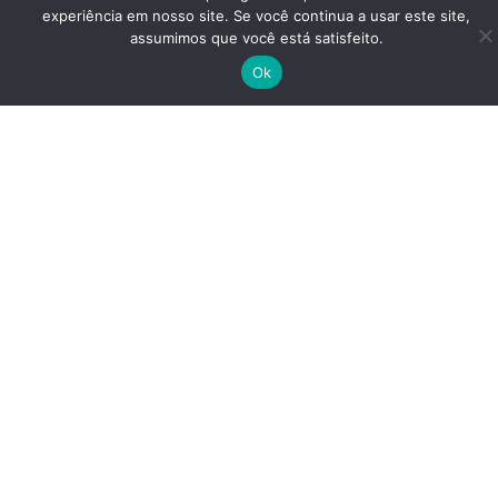
experiência em nosso site. Se você continua a usar este site,
assumimos que você está satisfeito.
Ok
A CONTABILIDADE PORTO LEMES está no mercado
contábil há mais de 25 anos. Neste período
agregamos nossa experiencia a tecnologia para uma