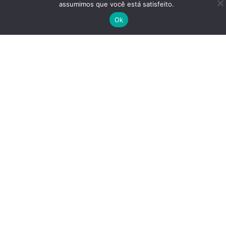
assumimos que você está satisfeito.
Ok
A CONTABILIDADE PORTO LEMES está no mercado
contábil há mais de 25 anos. Neste período
agregamos nossa experiencia a tecnologia para uma
prestação de serviços de excelência.