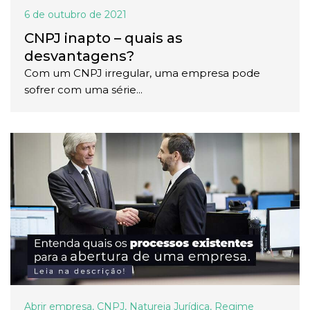
6 de outubro de 2021
CNPJ inapto – quais as
desvantagens?
Com um CNPJ irregular, uma empresa pode
sofrer com uma série...
Abrir empresa
,
CNPJ
,
Natureja Jurídica
,
Regime