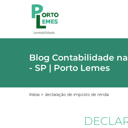
reply
FALE CONOSCO
phone
(11) 2015-4955
\
(11) 99748-1942
location_on
Rua Lutécia,682 Vila Carrão - São Paulo
03423-000
Blog Contabilidade na
- SP | Porto Lemes
email
Início
declaração de imposto de renda
Deixe sua Mensagem
DECLAR