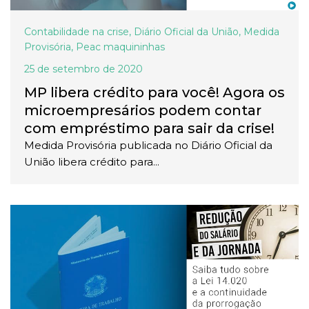
Contabilidade na crise
,
Diário Oficial da União
,
Medida
Provisória
,
Peac maquininhas
25 de setembro de 2020
MP libera crédito para você! Agora os
microempresários podem contar
com empréstimo para sair da crise!
Medida Provisória publicada no Diário Oficial da
União libera crédito para...