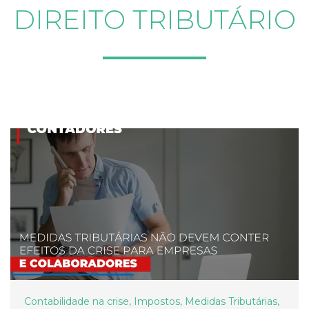
DIREITO TRIBUTÁRIO
Contabilidade na crise
,
Impostos
,
Medidas Tributárias
,