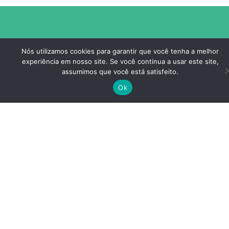
Nós utilizamos cookies para garantir que você tenha a melhor
experiência em nosso site. Se você continua a usar este site,
assumimos que você está satisfeito.
Ok
A CONTABILIDADE PORTO LEMES está no mercado
contábil há mais de 25 anos. Neste período
agregamos nossa experiencia a tecnologia para uma
prestação de serviços de excelência.
Sobre Nós