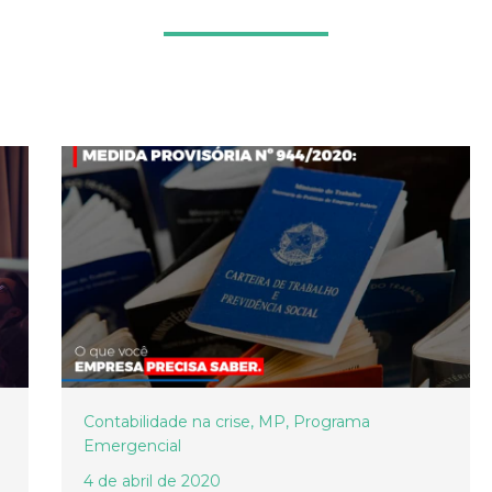
Contabilidade na crise
,
MP
,
Programa
Emergencial
4 de abril de 2020