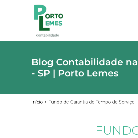
reply
FALE CONOSCO
phone
(11) 2015-4955
\
(11) 99748-1942
location_on
Rua Lutécia,682 Vila Carrão - São Paulo
03423-000
Blog Contabilidade na
- SP | Porto Lemes
email
Início
Fundo de Garantia do Tempo de Serviço
Deixe sua Mensagem
FUNDO